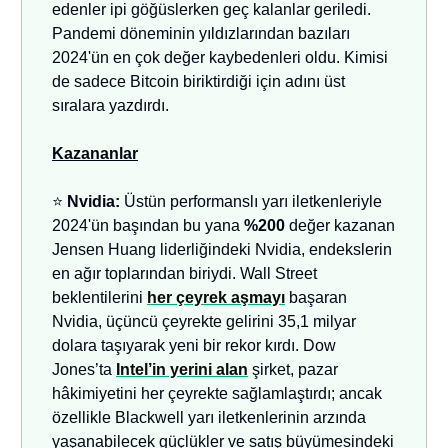
edenler ipi göğüslerken geç kalanlar geriledi.
Pandemi döneminin yıldızlarından bazıları
2024'ün en çok değer kaybedenleri oldu. Kimisi
de sadece Bitcoin biriktirdiği için adını üst
sıralara yazdırdı.
Kazananlar
⭐
Nvidia:
Üstün performanslı yarı iletkenleriyle
2024'ün başından bu yana
%200
değer kazanan
Jensen Huang liderliğindeki Nvidia, endekslerin
en ağır toplarından biriydi. Wall Street
beklentilerini
her çeyrek aşmayı
başaran
Nvidia, üçüncü çeyrekte gelirini 35,1 milyar
dolara taşıyarak yeni bir rekor kırdı. Dow
Jones’ta
Intel’in yerini alan
şirket, pazar
hâkimiyetini her çeyrekte sağlamlaştırdı; ancak
özellikle Blackwell yarı iletkenlerinin arzında
yaşanabilecek güçlükler ve satış büyümesindeki