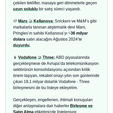
çekilen teklifler, masaya geri dönmelerle geçen
uzun soluklu
bir satış süreci yaşandı.
🥔
Mars
🤝
Kellanova
: Snickers ve M&M’s gibi
markalarla tanınan atıştırmalık devi Mars,
Pringles’ın sahibi Kellanova’yı
~36 milyar
dolara
satın alacağını Ağustos 2024’te
duyurdu
.
📱
Vodafone
🤝
Three:
ABD piyasalarında
gerçekleşmese de Avrupa’da telekomünikasyon
sektörünün konsolidasyonu açısından kritik
önem taşıyan, rekabet onayı yılın son günlerinde
çıkan 19,1 milyar dolarlık Vodafone - Three
birleşmesini de bu listeye ekleyelim.
Gerçekleşen, engellenen, ihtimali konuşulan
diğer anlaşmalara dair haberler
Birleşme ve
Satın Alma
etiketimizde listeleniyor.