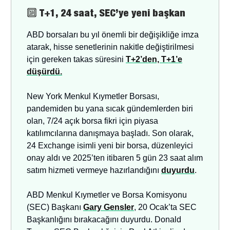
🔟
T+1, 24 saat, SEC’ye yeni başkan
ABD borsaları bu yıl önemli bir değişikliğe imza
atarak, hisse senetlerinin nakitle değiştirilmesi
için gereken takas süresini
T+2’den, T+1’e
düşürdü.
New York Menkul Kıymetler Borsası,
pandemiden bu yana sıcak gündemlerden biri
olan, 7/24 açık borsa fikri için piyasa
katılımcılarına danışmaya başladı. Son olarak,
24 Exchange isimli yeni bir borsa, düzenleyici
onay aldı ve 2025’ten itibaren 5 gün 23 saat alım
satım hizmeti vermeye hazırlandığını
duyurdu
.
ABD Menkul Kıymetler ve Borsa Komisyonu
(SEC) Başkanı
Gary Gensler
, 20 Ocak’ta SEC
Başkanlığını bırakacağını duyurdu. Donald