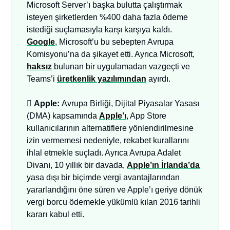
Microsoft Server’ı başka bulutta çalıştırmak
isteyen şirketlerden %400 daha fazla ödeme
istediği suçlamasıyla karşı karşıya kaldı.
Google
, Microsoft’u bu sebepten Avrupa
Komisyonu’na da şikayet etti. Ayrıca Microsoft,
haksız
bulunan bir uygulamadan vazgeçti ve
Teams’i
üretkenlik yazılımından
ayırdı.

Apple:
Avrupa Birliği, Dijital Piyasalar Yasası
(DMA) kapsamında
Apple’ı
, App Store
kullanıcılarının alternatiflere yönlendirilmesine
izin vermemesi nedeniyle, rekabet kurallarını
ihlal etmekle suçladı. Ayrıca Avrupa Adalet
Divanı, 10 yıllık bir davada,
Apple’ın İrlanda’da
yasa dışı bir biçimde vergi avantajlarından
yararlandığını öne süren ve Apple’ı geriye dönük
vergi borcu ödemekle yükümlü kılan 2016 tarihli
kararı kabul etti.