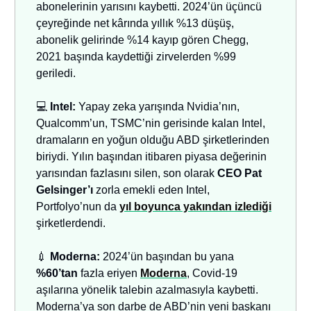
abonelerinin yarısını kaybetti. 2024’ün üçüncü
çeyreğinde net kârında yıllık %13 düşüş,
abonelik gelirinde %14 kayıp gören Chegg,
2021 başında kaydettiği zirvelerden %99
geriledi.
💻
Intel:
Yapay zeka yarışında Nvidia’nın,
Qualcomm’un, TSMC’nin gerisinde kalan Intel,
dramaların en yoğun olduğu ABD şirketlerinden
biriydi. Yılın başından itibaren piyasa değerinin
yarısından fazlasını silen, son olarak
CEO Pat
Gelsinger’ı
zorla emekli eden Intel,
Portfolyo’nun da
yıl boyunca yakından izlediği
şirketlerdendi.
💉
Moderna:
2024’ün başından bu yana
%60’tan
fazla eriyen
Moderna
, Covid-19
aşılarına yönelik talebin azalmasıyla kaybetti.
Moderna’ya son darbe de ABD’nin yeni başkanı