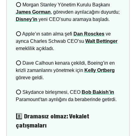
⭕ Morgan Stanley Yönetim Kurulu Başkanı
James Gorman
, görevden ayrılacağını duyurdu;
Disney’in
yeni CEO’sunu aramaya başladı.
⭕ Apple’ın satın alma şefi
Dan Rosckes
ve
ayrıca Charles Schwab CEO’su
Walt Bettinger
emeklilik açıkladı.
⭕ Dave Calhoun kenara çekildi, Boeing’in en
krizli zamanlarını yönetmek için
Kelly Ortberg
göreve geldi.
⭕ Skydance birleşmesi, CEO
Bob Bakish’in
Paramount’tan ayrılığını da beraberinde getirdi.
8️⃣
Dramasız olmaz: Vekalet
çatışmaları