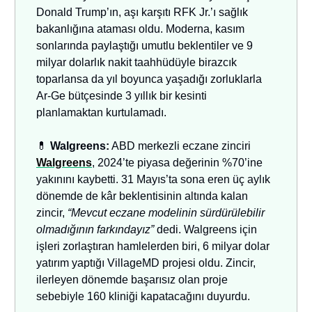
Donald Trump’ın, aşı karşıtı RFK Jr.’ı sağlık
bakanlığına ataması oldu. Moderna, kasım
sonlarında paylaştığı umutlu beklentiler ve 9
milyar dolarlık nakit taahhüdüyle birazcık
toparlansa da yıl boyunca yaşadığı zorluklarla
Ar-Ge bütçesinde 3 yıllık bir kesinti
planlamaktan kurtulamadı.
💊
Walgreens:
ABD merkezli eczane zinciri
Walgreens
, 2024’te piyasa değerinin %70’ine
yakınını kaybetti. 31 Mayıs’ta sona eren üç aylık
dönemde de kâr beklentisinin altında kalan
zincir,
“Mevcut eczane modelinin sürdürülebilir
olmadığının farkındayız”
dedi. Walgreens için
işleri zorlaştıran hamlelerden biri, 6 milyar dolar
yatırım yaptığı VillageMD projesi oldu. Zincir,
ilerleyen dönemde başarısız olan proje
sebebiyle 160 kliniği kapatacağını duyurdu.