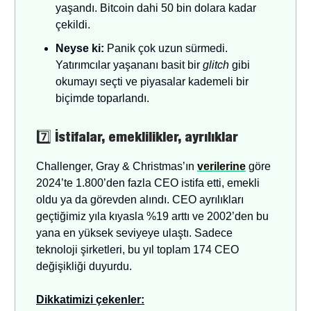
yaşandı. Bitcoin dahi 50 bin dolara kadar
çekildi.
Neyse ki:
Panik çok uzun sürmedi.
Yatırımcılar yaşananı basit bir
glitch
gibi
okumayı seçti ve piyasalar kademeli bir
biçimde toparlandı.
7️⃣
İstifalar, emeklilikler, ayrılıklar
Challenger, Gray & Christmas’ın
verilerine
göre
2024’te 1.800’den fazla CEO istifa etti, emekli
oldu ya da görevden alındı. CEO ayrılıkları
geçtiğimiz yıla kıyasla %19 arttı ve 2002’den bu
yana en yüksek seviyeye ulaştı. Sadece
teknoloji şirketleri, bu yıl toplam 174 CEO
değişikliği duyurdu.
Dikkatimizi çekenler: