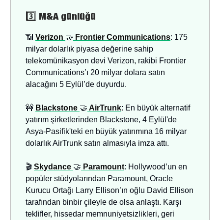
3️⃣
M&A günlüğü
📶
Verizon
🤝
Frontier Communications
: 175
milyar dolarlık piyasa değerine sahip
telekomünikasyon devi Verizon, rakibi Frontier
Communications’ı 20 milyar dolara satın
alacağını 5 Eylül’de duyurdu.
🚧
Blackstone
🤝
AirTrunk
: En büyük alternatif
yatırım şirketlerinden Blackstone, 4 Eylül'de
Asya-Pasifik'teki en büyük yatırımına 16 milyar
dolarlık AirTrunk satın almasıyla imza attı.
🎬
Skydance
🤝
Paramount
: Hollywood’un en
popüler stüdyolarından Paramount, Oracle
Kurucu Ortağı Larry Ellison’ın oğlu David Ellison
tarafından binbir çileyle de olsa anlaştı. Karşı
teklifler, hissedar memnuniyetsizlikleri, geri