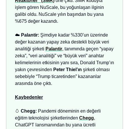
Reaktörler” (SMR)
öne çıktı. SMR koduyla
işlem gören NuScale, bu yoğunlaşan ilginin
galibi oldu. NuScale yılın başından bu yana
%675 değer kazandı.
☁️
Palantir:
Şimdiye kadar %330’un üzerinde
değer kazanan yapay zeka destekli büyük veri
analitiği şirketi
Palantir
, tanımında geçen “yapay
zeka”, “veri analitiği” ve “büyük veri” anahtar
kelimelerinin etkisinin yanı sıra, Donald Trump’ın
yakın çevresinden
Peter Thiel’ın
şirketi olması
sebebiyle “Trump ticaretinden” kazananlar
arasında öne çıktı.
Kaybedenler
🥚
Chegg:
Pandemi döneminin en değerli
eğitim teknolojisi şirketlerinden
Chegg
,
ChatGPT lansmanından bu yana ücretli