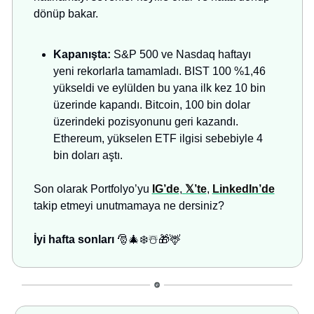
dönüp bakar.
Kapanışta:
S&P 500 ve Nasdaq haftayı
yeni rekorlarla tamamladı. BIST 100 %1,46
yükseldi ve eylülden bu yana ilk kez 10 bin
üzerinde kapandı. Bitcoin, 100 bin dolar
üzerindeki pozisyonunu geri kazandı.
Ethereum, yükselen ETF ilgisi sebebiyle 4
bin doları aştı.
Son olarak Portfolyo’yu
IG’de
,
𝕏’te
,
LinkedIn’de
takip etmeyi unutmamaya ne dersiniz?
İyi hafta sonları
🎅🎄❄️☃️🎁🦌