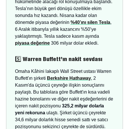
hükümetinde alacağı rol konuşulmaya başlandı.
Tesla’nın büyük geri dönüşü özellikle ekim
sonunda hız kazandı. Nisana kadar olan
dönemde piyasa değerinin
%40’ını silen Tesla
,
6 Aralık itibarıyla yıllık kazancını %50’ye
yaklaştırmıştı. Tesla sadece kasım ayında
piyasa değerine
306 milyar dolar ekledi.
5️⃣
Warren Buffett’ın nakit sevdası
Omaha Kâhini lakaplı Wall Street ustası Warren
Buffett'ın şirketi
Berkshire Hathaway
, 2
Kasım'da üçüncü çeyreğe ilişkin sonuçlarını
paylaştı. Bu tablolara göre Buffett'ın kısa vadeli
hazine bonolarını ve diğer nakit eşdeğerlerini de
içeren nakit pozisyonu
325,2 milyar dolarla
yeni rekoruna
ulaştı. Şirket üçüncü çeyrekte
34,6 milyar dolarlık hisse senedi sattı ve satıcı
pozisyonunu sekizinci çeyrekte de sürdürdü.