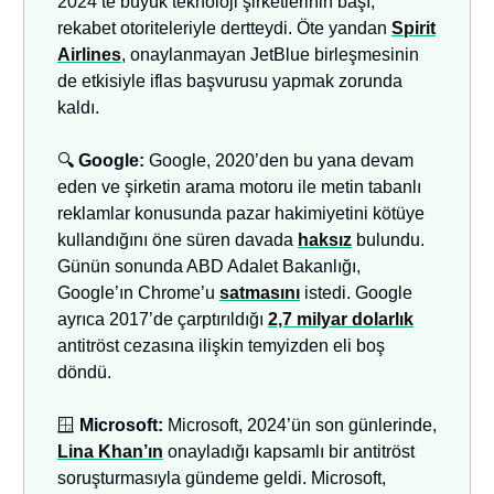
2024’te büyük teknoloji şirketlerinin başı,
rekabet otoriteleriyle dertteydi. Öte yandan
Spirit
Airlines
, onaylanmayan JetBlue birleşmesinin
de etkisiyle iflas başvurusu yapmak zorunda
kaldı.
🔍
Google:
Google, 2020’den bu yana devam
eden ve şirketin arama motoru ile metin tabanlı
reklamlar konusunda pazar hakimiyetini kötüye
kullandığını öne süren davada
haksız
bulundu.
Günün sonunda ABD Adalet Bakanlığı,
Google’ın Chrome’u
satmasını
istedi. Google
ayrıca 2017’de çarptırıldığı
2,7 milyar dolarlık
antitröst cezasına ilişkin temyizden eli boş
döndü.
🪟
Microsoft:
Microsoft, 2024’ün son günlerinde,
Lina Khan’ın
onayladığı kapsamlı bir antitröst
soruşturmasıyla gündeme geldi. Microsoft,