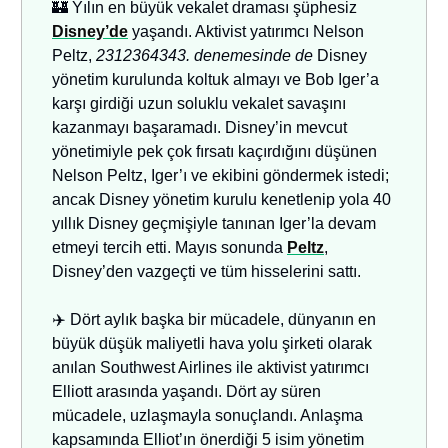
🏰 Yılın en büyük vekalet draması şüphesiz
Disney’de
yaşandı. Aktivist yatırımcı Nelson
Peltz,
2312364343. denemesinde
de
Disney
yönetim kurulunda koltuk almayı ve Bob Iger’a
karşı girdiği uzun soluklu vekalet savaşını
kazanmayı başaramadı. Disney’in mevcut
yönetimiyle pek çok fırsatı kaçırdığını düşünen
Nelson Peltz, Iger’ı ve ekibini göndermek istedi;
ancak Disney yönetim kurulu kenetlenip yola 40
yıllık Disney geçmişiyle tanınan Iger’la devam
etmeyi tercih etti. Mayıs sonunda
Peltz
,
Disney’den vazgeçti ve tüm hisselerini sattı.
✈️ Dört aylık başka bir mücadele, dünyanın en
büyük düşük maliyetli hava yolu şirketi olarak
anılan Southwest Airlines ile aktivist yatırımcı
Elliott arasında yaşandı. Dört ay süren
mücadele, uzlaşmayla sonuçlandı. Anlaşma
kapsamında Elliot’ın önerdiği 5 isim yönetim