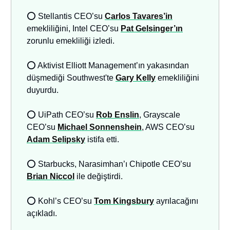
⭕ Stellantis CEO’su
Carlos Tavares’in
emekliliğini, Intel CEO’su
Pat Gelsinger’ın
zorunlu emekliliği izledi.
⭕ Aktivist Elliott Management’ın yakasından
düşmediği Southwest'te
Gary Kelly
emekliliğini
duyurdu.
⭕ UiPath CEO’su
Rob Enslin
, Grayscale
CEO’su
Michael Sonnenshein
, AWS CEO’su
Adam Selipsky
istifa etti.
⭕ Starbucks, Narasimhan’ı Chipotle CEO’su
Brian Niccol
ile değiştirdi.
⭕ Kohl’s CEO’su
Tom Kingsbury
ayrılacağını
açıkladı.