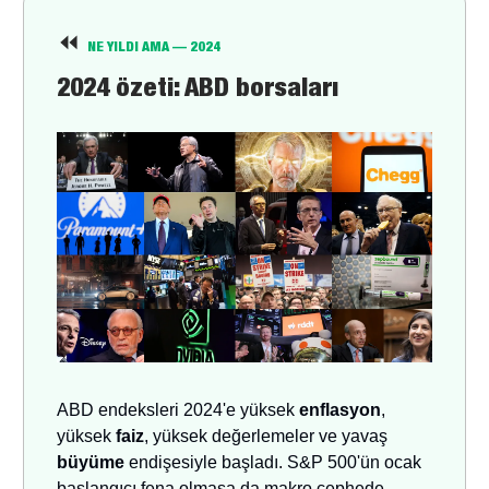
⏪
NE YILDI AMA
— 2024
2024 özeti: ABD borsaları
ABD endeksleri 2024'e yüksek
enflasyon
,
yüksek
faiz
, yüksek değerlemeler ve yavaş
büyüme
endişesiyle başladı. S&P 500'ün ocak
başlangıcı fena olmasa da makro cephede